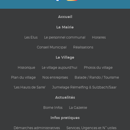
Accueil
La Mairie
Les Elus
Le personnel communal
Horaires
Conseil Municipal
Réalisations
Le Village
Historique
Le village aujourd'hui
Photos du village
Plan du village
Nos entreprises
Balade / Rando / Tourisme
'Les Hauts de Sarre'
Jumelage Rémelfing & Sulzbach/Saar
Actualités
Borne Infos
La Gazette
Infos pratiques
Démarches administratives
Services, Urgences et N° utiles