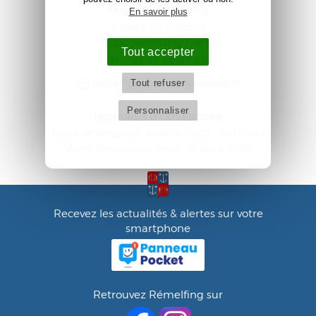
Mairie de Rémelfing
En savoir plus
1, place du Château
57200
Rémelfing
France
Tout accepter
Tel :
03 87 98 07 07
Tout refuser
remelfing.mairie@wanadoo.fr
Personnaliser
HORAIRES D'OUVERTURE
Lundi et Vendredi : 8H30 à 11H30 - 13H à 16H
Mardi, Mercredi et Jeudi : 8H30 à 11H30
Recevez les actualités & alertes sur votre
smartphone
Retrouvez Rémelfing sur