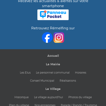
Recevez les actualités & alertes sur votre
smartphone
Retrouvez Rémelfing sur
Accueil
La Mairie
Les Elus
Le personnel communal
Horaires
Conseil Municipal
Réalisations
Le Village
Historique
Le village aujourd'hui
Photos du village
Plan du village
Nos entreprises
Balade / Rando / Tourisme