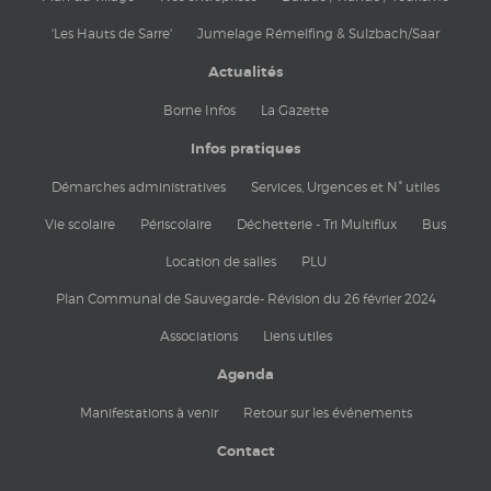
'Les Hauts de Sarre'
Jumelage Rémelfing & Sulzbach/Saar
Actualités
Borne Infos
La Gazette
Infos pratiques
Démarches administratives
Services, Urgences et N° utiles
Vie scolaire
Périscolaire
Déchetterie - Tri Multiflux
Bus
Location de salles
PLU
Plan Communal de Sauvegarde- Révision du 26 février 2024
Associations
Liens utiles
Agenda
Manifestations à venir
Retour sur les événements
Contact