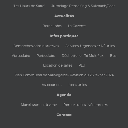
'Les Hauts de Sarre'
Jumelage Rémelfing & Sulzbach/Saar
Actualités
Borne Infos
La Gazette
Infos pratiques
Démarches administratives
Services, Urgences et N° utiles
Vie scolaire
Périscolaire
Déchetterie - Tri Multiflux
Bus
Location de salles
PLU
Plan Communal de Sauvegarde- Révision du 26 février 2024
Associations
Liens utiles
Agenda
Manifestations à venir
Retour sur les événements
Contact