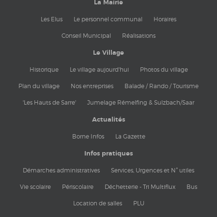
La Mairie
Les Elus
Le personnel communal
Horaires
Conseil Municipal
Réalisations
Le Village
Historique
Le village aujourd'hui
Photos du village
Plan du village
Nos entreprises
Balade / Rando / Tourisme
'Les Hauts de Sarre'
Jumelage Rémelfing & Sulzbach/Saar
Actualités
Borne Infos
La Gazette
Infos pratiques
Démarches administratives
Services, Urgences et N° utiles
Vie scolaire
Périscolaire
Déchetterie - Tri Multiflux
Bus
Location de salles
PLU