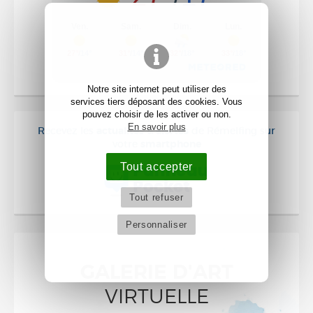
Notre site internet peut utiliser des
services tiers déposant des cookies. Vous
pouvez choisir de les activer ou non.
En savoir plus
Recevez les
actualités & alertes
de Rémelfing sur
votre
smartphone
Tout accepter
Tout refuser
Personnaliser
GALERIE D'ART
VIRTUELLE