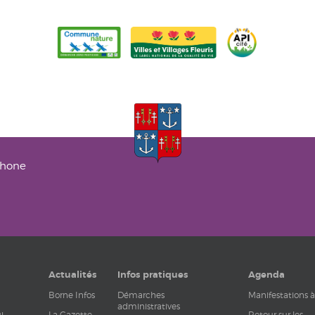
phone
Actualités
Infos pratiques
Agenda
Borne Infos
Démarches
Manifestations à
administratives
i
La Gazette
Retour sur les