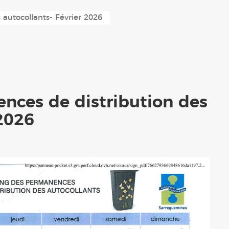
Réalisations
Nos entreprises
Déchetterie - Tri Multiflux
autocollants- Février 2026
Jumelage Rémelfing & Sulzbach/Saar
PLU
Liens utiles
nces de distribution des
 2026