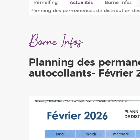
Rémelfing
Actualités
Borne Infos
Conseil Municipal
Plan du village
Périscolaire
Planning des permanences de distribution des 
'Les Hauts de Sarre'
Location de salles
Associations
Borne Infos
Planning des permane
autocollants- Février