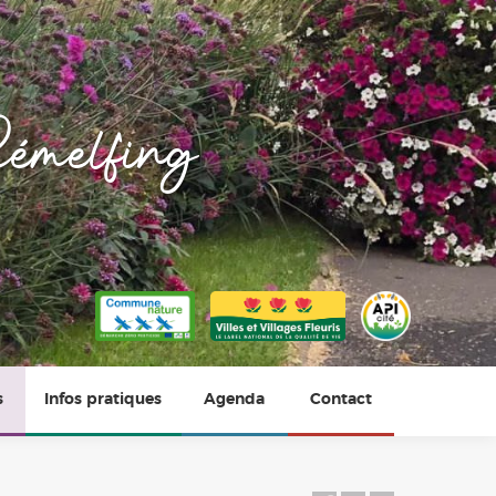
émelfing
s
Infos pratiques
Agenda
Contact
Horaires
Photos du village
Vie scolaire