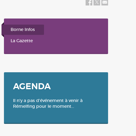
Balade / Rando / Tourisme
Bus
Plan Communal de Sauvegarde-
Révision du 26 février 2024
Borne Infos
La Gazette
AGENDA
Il n'y a pas d'événement à venir à
Rémelfing pour le moment...