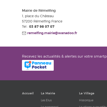
Mairie de Rémelfing
1, place du Château
57200
Rémelfing
France
Tel :
03 87 98 07 07
remelfing.mairie@wanadoo.fr
Recevez les actualités & alertes sur votre smart
Accueil
La Mairie
Le Village
Les Elus
Historique
Le personnel
Le village aujourd'hu