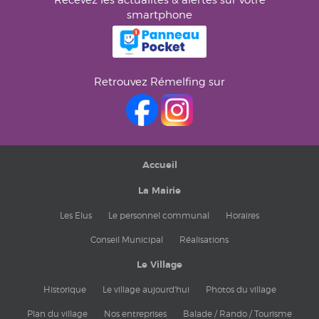
smartphone
Retrouvez Rémelfing sur
Accueil
La Mairie
Les Elus
Le personnel communal
Horaires
Conseil Municipal
Réalisations
Le Village
Historique
Le village aujourd'hui
Photos du village
Plan du village
Nos entreprises
Balade / Rando / Tourisme