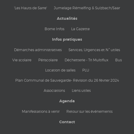
'Les Hauts de Sarre'
Jumelage Rémelfing & Sulzbach/Saar
Actualités
Borne Infos
La Gazette
Infos pratiques
Démarches administratives
Services, Urgences et N° utiles
Vie scolaire
Périscolaire
Déchetterie - Tri Multiflux
Bus
Location de salles
PLU
Plan Communal de Sauvegarde- Révision du 26 février 2024
Associations
Liens utiles
Agenda
Manifestations à venir
Retour sur les événements
Contact