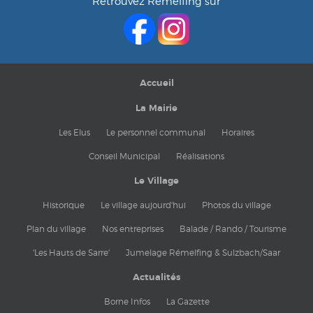
Retrouvez Rémelfing sur
Accueil
La Mairie
Les Elus
Le personnel communal
Horaires
Conseil Municipal
Réalisations
Le Village
Historique
Le village aujourd'hui
Photos du village
Plan du village
Nos entreprises
Balade / Rando / Tourisme
'Les Hauts de Sarre'
Jumelage Rémelfing & Sulzbach/Saar
Actualités
Borne Infos
La Gazette