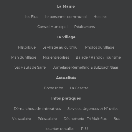
La Mairie
Les Elus
Le personnel communal
Horaires
Conseil Municipal
Réalisations
Le Village
Historique
Le village aujourd'hui
Photos du village
Plan du village
Nos entreprises
Balade / Rando / Tourisme
'Les Hauts de Sarre'
Jumelage Rémelfing & Sulzbach/Saar
Actualités
Borne Infos
La Gazette
Infos pratiques
Démarches administratives
Services, Urgences et N° utiles
Vie scolaire
Périscolaire
Déchetterie - Tri Multiflux
Bus
Location de salles
PLU