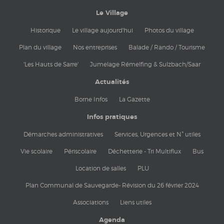
Le Village
Historique
Le village aujourd'hui
Photos du village
Plan du village
Nos entreprises
Balade / Rando / Tourisme
'Les Hauts de Sarre'
Jumelage Rémelfing & Sulzbach/Saar
Actualités
Borne Infos
La Gazette
Infos pratiques
Démarches administratives
Services, Urgences et N° utiles
Vie scolaire
Périscolaire
Déchetterie - Tri Multiflux
Bus
Location de salles
PLU
Plan Communal de Sauvegarde- Révision du 26 février 2024
Associations
Liens utiles
Agenda