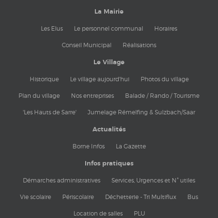
La Mairie
Les Elus
Le personnel communal
Horaires
Conseil Municipal
Réalisations
Le Village
Historique
Le village aujourd'hui
Photos du village
Plan du village
Nos entreprises
Balade / Rando / Tourisme
'Les Hauts de Sarre'
Jumelage Rémelfing & Sulzbach/Saar
Actualités
Borne Infos
La Gazette
Infos pratiques
Démarches administratives
Services, Urgences et N° utiles
Vie scolaire
Périscolaire
Déchetterie - Tri Multiflux
Bus
Location de salles
PLU