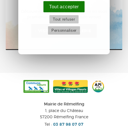
Tout accepter
Découvrez les talents de notre ville en vous
promenant dans notre musée virtuel
Tout refuser
Personnaliser
VISITEZ NOTRE GALERIE
Mairie de Rémelfing
1, place du Château
57200
Rémelfing
France
Tel :
03 87 98 07 07