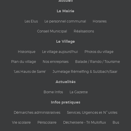
Accueil
La Mairie
Les Elus
Le personnel communal
Horaires
Conseil Municipal
Réalisations
Le Village
Historique
Le village aujourd'hui
Photos du village
Plan du village
Nos entreprises
Balade / Rando / Tourisme
'Les Hauts de Sarre'
Jumelage Rémelfing & Sulzbach/Saar
Actualités
Borne Infos
La Gazette
Infos pratiques
Démarches administratives
Services, Urgences et N° utiles
Vie scolaire
Périscolaire
Déchetterie - Tri Multiflux
Bus