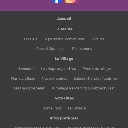
Accueil
La Mairie
Les Elus
Le personnel communal
Horaires
Conseil Municipal
Réalisations
Le Village
Historique
Le village aujourd'hui
Photos du village
Plan du village
Nos entreprises
Balade / Rando / Tourisme
'Les Hauts de Sarre'
Jumelage Rémelfing & Sulzbach/Saar
Actualités
Borne Infos
La Gazette
Infos pratiques