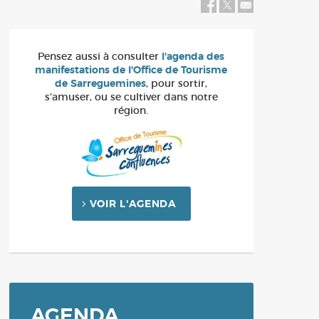
Balade / Rando / Tourisme
Bus
Plan Communal de Sauvegarde-
Révision du 26 février 2024
Pensez aussi à consulter
l'agenda des
manifestations de l'Office de Tourisme
de Sarreguemines
, pour sortir,
s'amuser, ou se cultiver dans notre
région.
VOIR L'AGENDA
AGENDA