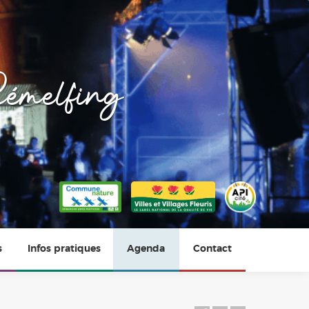
émelfing
s
Infos pratiques
Agenda
Contact
Horaires
Photos du village
Vie scolaire