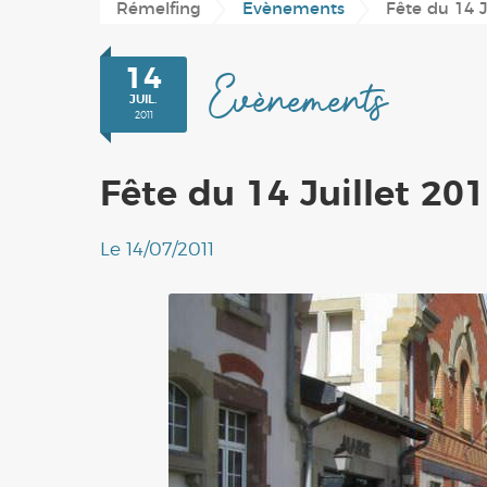
Rémelfing
Evènements
Fête du 14 J
Conseil Municipal
Plan du village
Périscolaire
'Les Hauts de Sarre'
Location de salles
14
Evènements
JUIL.
Associations
2011
Fête du 14 Juillet 20
Le 14/07/2011