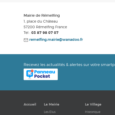
Mairie de Rémelfing
1, place du Château
57200
Rémelfing
France
Tel :
03 87 98 07 07
remelfing.mairie@wanadoo.fr
Recevez les actualités & alertes sur votre smart
Accueil
La Mairie
Le Village
Les Elus
Historique