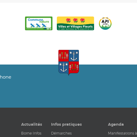
phone
Actualités
Infos pratiques
Agenda
Borne Infos
Démarches
Manifestations à