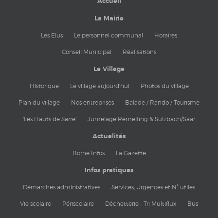
Accueil
La Mairie
Les Elus
Le personnel communal
Horaires
Conseil Municipal
Réalisations
Le Village
Historique
Le village aujourd'hui
Photos du village
Plan du village
Nos entreprises
Balade / Rando / Tourisme
'Les Hauts de Sarre'
Jumelage Rémelfing & Sulzbach/Saar
Actualités
Borne Infos
La Gazette
Infos pratiques
Démarches administratives
Services, Urgences et N° utiles
Vie scolaire
Périscolaire
Déchetterie - Tri Multiflux
Bus