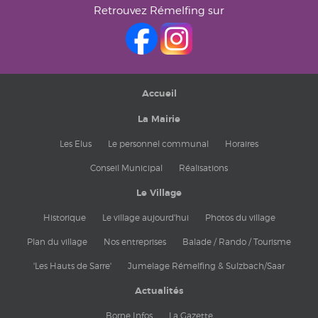
Retrouvez Rémelfing sur
Accueil
La Mairie
Les Elus
Le personnel communal
Horaires
Conseil Municipal
Réalisations
Le Village
Historique
Le village aujourd'hui
Photos du village
Plan du village
Nos entreprises
Balade / Rando / Tourisme
'Les Hauts de Sarre'
Jumelage Rémelfing & Sulzbach/Saar
Actualités
Borne Infos
La Gazette