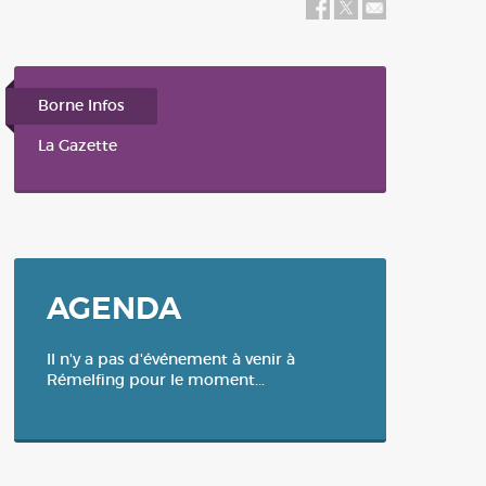
Balade / Rando / Tourisme
Bus
Plan Communal de Sauvegarde-
Révision du 26 février 2024
Borne Infos
La Gazette
AGENDA
Il n'y a pas d'événement à venir à
Rémelfing pour le moment...