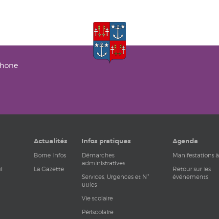
phone
Actualités
Infos pratiques
Agenda
Borne Infos
Démarches
Manifestations à
administratives
i
La Gazette
Retour sur les
Services, Urgences et N°
événements
utiles
Vie scolaire
Périscolaire