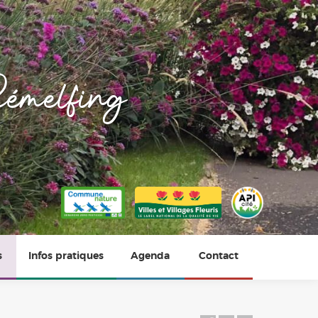
émelfing
s
Infos pratiques
Agenda
Contact
Horaires
Photos du village
Vie scolaire