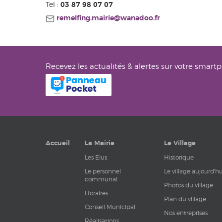
Tel :
03 87 98 07 07
remelfing.mairie@wanadoo.fr
Recevez les actualités & alertes sur votre smart
Accueil
La Mairie
Le Village
Les Elus
Historique
Le personnel
Le village aujourd'hu
communal
Photos du village
Horaires
Plan du village
Conseil Municipal
Nos entreprises
Réalisations