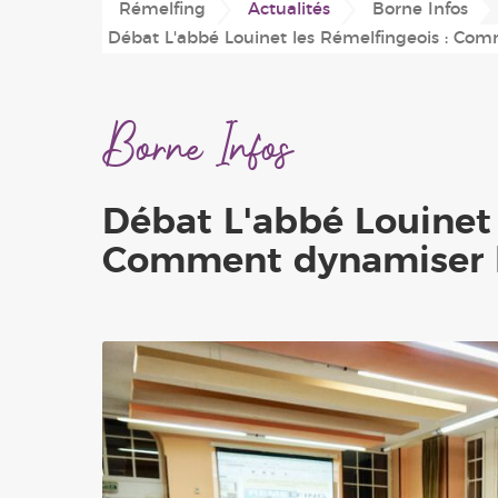
Rémelfing
Actualités
Borne Infos
Conseil Municipal
Plan du village
Périscolaire
Débat L'abbé Louinet les Rémelfingeois : Com
'Les Hauts de Sarre'
Location de salles
Associations
Borne Infos
Débat L'abbé Louinet 
Comment dynamiser l'