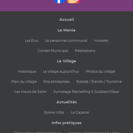
Accueil
La Mairie
Les Elus
Le personnel communal
Horaires
Conseil Municipal
Réalisations
Le Village
Historique
Le village aujourd'hui
Photos du village
Plan du village
Nos entreprises
Balade / Rando / Tourisme
'Les Hauts de Sarre'
Jumelage Rémelfing & Sulzbach/Saar
Actualités
Borne Infos
La Gazette
Infos pratiques