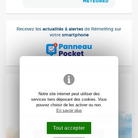
Recevez les
actualités & alertes
de Rémelfing sur
votre
smartphone
GALERIE D'ART
Notre site internet peut utiliser des
VIRTUELLE
services tiers déposant des cookies. Vous
pouvez choisir de les activer ou non.
En savoir plus
Découvrez les talents de notre ville en vous
promenant dans notre musée virtuel
Tout accepter
VISITEZ NOTRE GALERIE