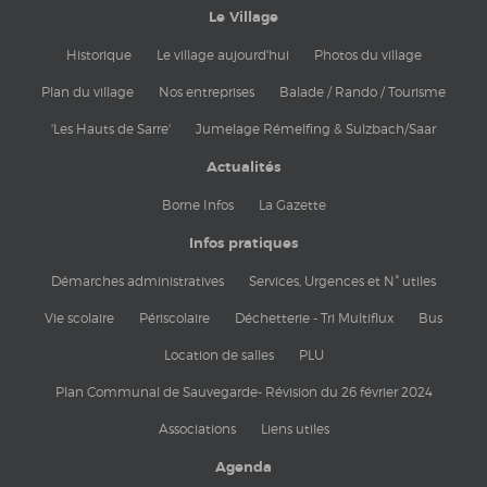
Le Village
Historique
Le village aujourd'hui
Photos du village
Plan du village
Nos entreprises
Balade / Rando / Tourisme
'Les Hauts de Sarre'
Jumelage Rémelfing & Sulzbach/Saar
Actualités
Borne Infos
La Gazette
Infos pratiques
Démarches administratives
Services, Urgences et N° utiles
Vie scolaire
Périscolaire
Déchetterie - Tri Multiflux
Bus
Location de salles
PLU
Plan Communal de Sauvegarde- Révision du 26 février 2024
Associations
Liens utiles
Agenda