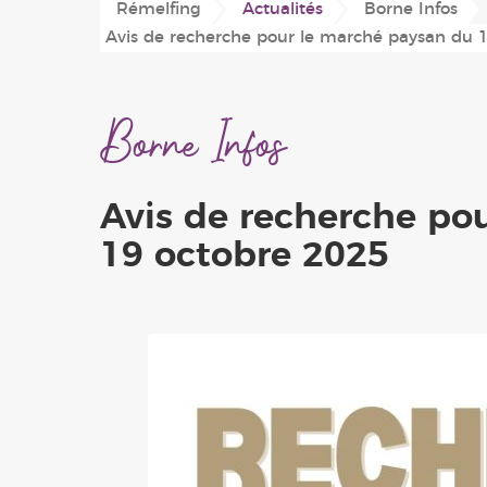
Rémelfing
Actualités
Borne Infos
Conseil Municipal
Plan du village
Périscolaire
Avis de recherche pour le marché paysan du 
'Les Hauts de Sarre'
Location de salles
Associations
Borne Infos
Avis de recherche po
19 octobre 2025