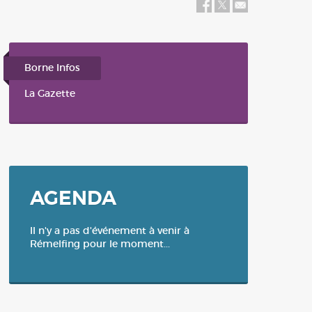
Balade / Rando / Tourisme
Bus
Plan Communal de Sauvegarde-
Révision du 26 février 2024
Borne Infos
La Gazette
AGENDA
Il n'y a pas d'événement à venir à
Rémelfing pour le moment...