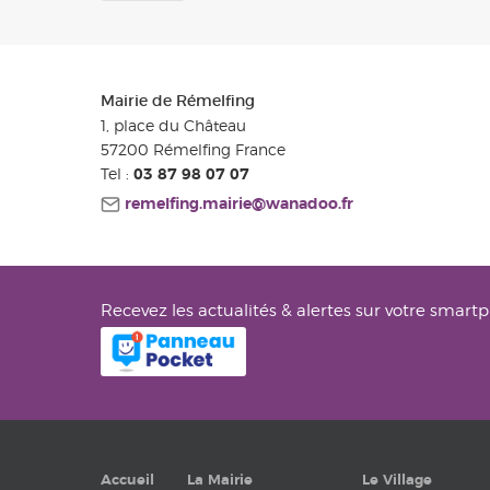
Mairie de Rémelfing
1, place du Château
57200
Rémelfing
France
Tel :
03 87 98 07 07
remelfing.mairie@wanadoo.fr
Recevez les actualités & alertes sur votre smart
Accueil
La Mairie
Le Village