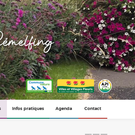
émelfing
s
Infos pratiques
Agenda
Contact
Horaires
Photos du village
Vie scolaire