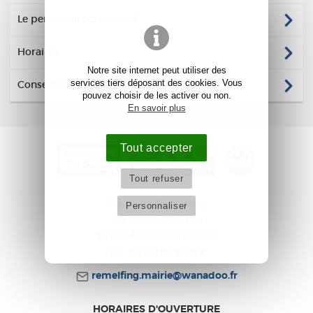
Le personnel communal
Horaires
Notre site internet peut utiliser des
services tiers déposant des cookies. Vous
Conseil Municipal
pouvez choisir de les activer ou non.
En savoir plus
Tout accepter
Tout refuser
Mairie de Rémelfing
Personnaliser
1, place du Château
57200
Rémelfing
France
Tel :
03 87 98 07 07
remelfing.mairie@wanadoo.fr
HORAIRES D'OUVERTURE