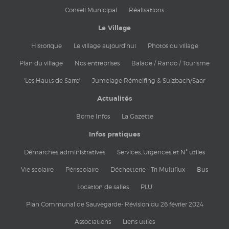
Conseil Municipal
Réalisations
Le Village
Historique
Le village aujourd'hui
Photos du village
Plan du village
Nos entreprises
Balade / Rando / Tourisme
'Les Hauts de Sarre'
Jumelage Rémelfing & Sulzbach/Saar
Actualités
Borne Infos
La Gazette
Infos pratiques
Démarches administratives
Services, Urgences et N° utiles
Vie scolaire
Périscolaire
Déchetterie - Tri Multiflux
Bus
Location de salles
PLU
Plan Communal de Sauvegarde- Révision du 26 février 2024
Associations
Liens utiles