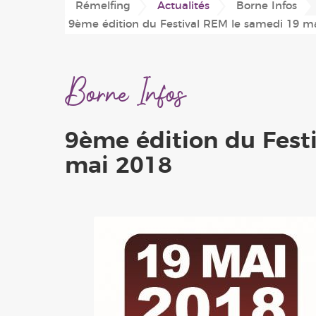
Rémelfing
Actualités
Borne Infos
Conseil Municipal
Plan du village
Périscolaire
9ème édition du Festival REM le samedi 19 m
'Les Hauts de Sarre'
Location de salles
Associations
Borne Infos
9ème édition du Fest
mai 2018