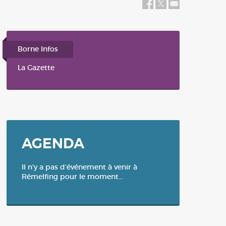
Balade / Rando / Tourisme
Bus
Plan Communal de Sauvegarde-
Révision du 26 février 2024
Borne Infos
La Gazette
AGENDA
Il n'y a pas d'événement à venir à
Rémelfing pour le moment...