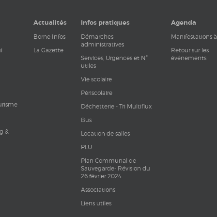
Actualités
Infos pratiques
Agenda
Borne Infos
Démarches
Manifestations à
administratives
i
La Gazette
Retour sur les
Services, Urgences et N°
événements
utiles
Vie scolaire
Périscolaire
urisme
Déchetterie - Tri Multiflux
Bus
g &
Location de salles
PLU
Plan Communal de
Sauvegarde- Révision du
26 février 2024
Associations
Liens utiles