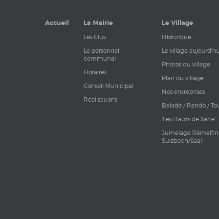
Accueil
La Mairie
Le Village
Les Elus
Historique
Le personnel
Le village aujourd'hu
communal
Photos du village
Horaires
Plan du village
Conseil Municipal
Nos entreprises
Réalisations
Balade / Rando / To
'Les Hauts de Sarre'
Jumelage Rémelfin
Sulzbach/Saar