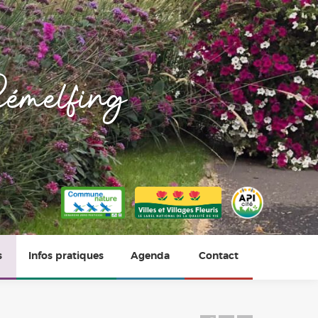
émelfing
s
Infos pratiques
Agenda
Contact
Horaires
Photos du village
Vie scolaire