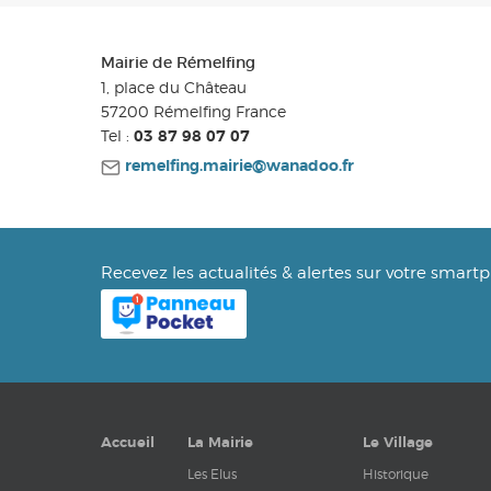
Mairie de Rémelfing
1, place du Château
57200
Rémelfing
France
Tel :
03 87 98 07 07
remelfing.mairie@wanadoo.fr
Recevez les actualités & alertes sur votre smart
Accueil
La Mairie
Le Village
Les Elus
Historique