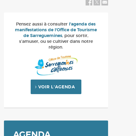
Balade / Rando / Tourisme
Bus
Plan Communal de Sauvegarde-
Révision du 26 février 2024
Pensez aussi à consulter
l'agenda des
manifestations de l'Office de Tourisme
de Sarreguemines
, pour sortir,
s'amuser, ou se cultiver dans notre
région.
VOIR L'AGENDA
AGENDA