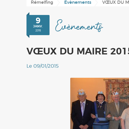
Rémelfing
Evènements
VŒUX DU M
Conseil Municipal
Plan du village
Périscolaire
'Les Hauts de Sarre'
Location de salles
9
Evènements
JANV.
Associations
2015
VŒUX DU MAIRE 201
Le 09/01/2015