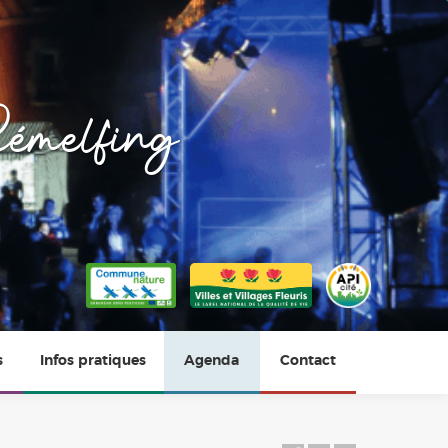
émelfing
s
Infos pratiques
Agenda
Contact
Horaires
Photos du village
Vie scolaire