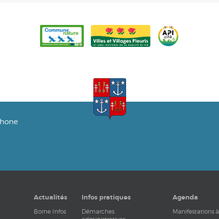
phone
Actualités
Infos pratiques
Agenda
Borne Infos
Démarches
Manifestations à