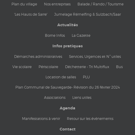
Plan du village
Nos entreprises
Balade / Rando / Tourisme
'Les Hauts de Sarre'
Jumelage Rémelfing & Sulzbach/Saar
Actualités
Borne Infos
La Gazette
Infos pratiques
Démarches administratives
Services, Urgences et N° utiles
Vie scolaire
Périscolaire
Déchetterie - Tri Multiflux
Bus
Location de salles
PLU
Plan Communal de Sauvegarde- Révision du 26 février 2024
Associations
Liens utiles
Agenda
Manifestations à venir
Retour sur les événements
Contact